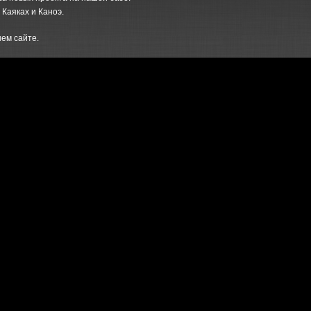
 Каяках и Каноэ.
ем сайте.